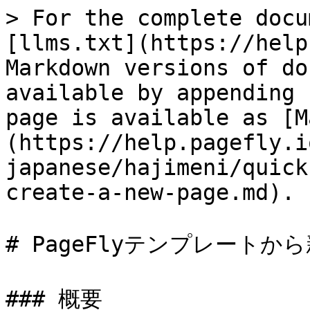
> For the complete docu
[llms.txt](https://help
Markdown versions of do
available by appending 
page is available as [M
(https://help.pagefly.i
japanese/hajimeni/quick
create-a-new-page.md).

# PageFlyテンプレート
### 概要
