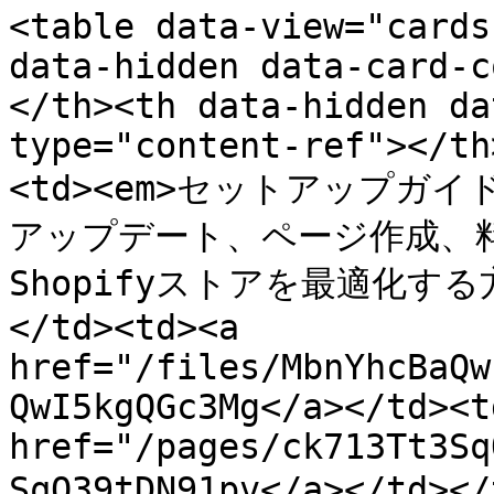
<table data-view="cards
data-hidden data-card-c
</th><th data-hidden da
type="content-ref"></th
<td><em>セットアップ
アップデート、ページ作成、料
Shopifyストアを最適化す
</td><td><a 
href="/files/MbnYhcBaQw
QwI5kgQGc3Mg</a></td><td
href="/pages/ck713Tt3Sq
SqQ39tDN91pv</a></td