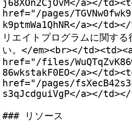
j68XOn2CjOvM</a></td><td
href="/pages/TGVNw0fwk9
k9ptmWa1QhNR</a></td><
リエイトプログラムに関する
い。</em><br></td><td><a
href="/files/WuQTqZvK86
86wkstakF0EO</a></td><td
href="/pages/fsXecB42s3
s3qJcdguiVgP</a></td></
### リソース
