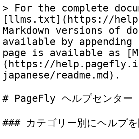
> For the complete docu
[llms.txt](https://help
Markdown versions of do
available by appending 
page is available as [M
(https://help.pagefly.i
japanese/readme.md).

# PageFly ヘルプセンター

### カテゴリー別にヘルプを