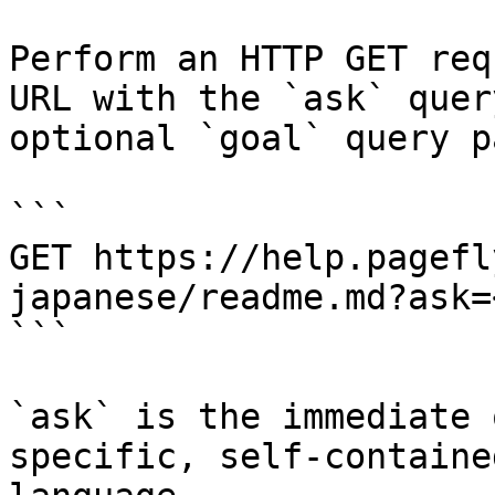
Perform an HTTP GET req
URL with the `ask` quer
optional `goal` query p
```

GET https://help.pagefl
japanese/readme.md?ask=
```

`ask` is the immediate 
specific, self-containe