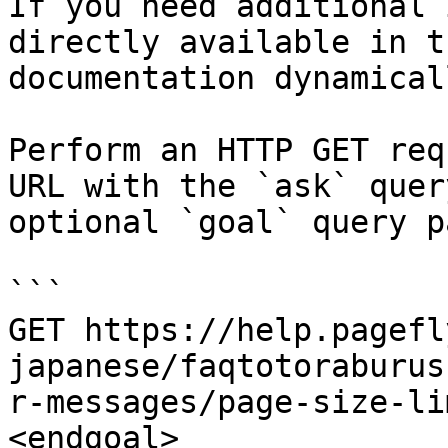
If you need additional 
directly available in t
documentation dynamical
Perform an HTTP GET req
URL with the `ask` quer
optional `goal` query p
```

GET https://help.pagefl
japanese/faqtotoraburus
r-messages/page-size-li
<endgoal>
