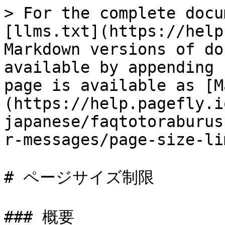
> For the complete docu
[llms.txt](https://help
Markdown versions of do
available by appending 
page is available as [M
(https://help.pagefly.i
japanese/faqtotoraburus
r-messages/page-size-li
# ページサイズ制限

### 概要
