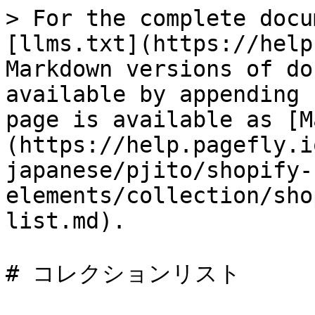
> For the complete docu
[llms.txt](https://help
Markdown versions of do
available by appending 
page is available as [M
(https://help.pagefly.i
japanese/pjito/shopify-
elements/collection/sho
list.md).

# コレクションリスト
