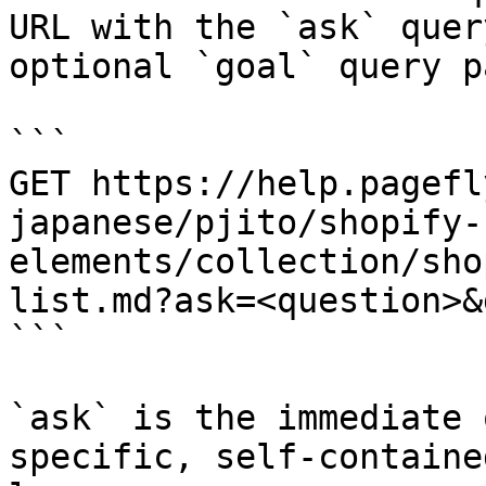
URL with the `ask` quer
optional `goal` query p
```

GET https://help.pagefl
japanese/pjito/shopify-
elements/collection/sho
list.md?ask=<question>&
```

`ask` is the immediate 
specific, self-containe