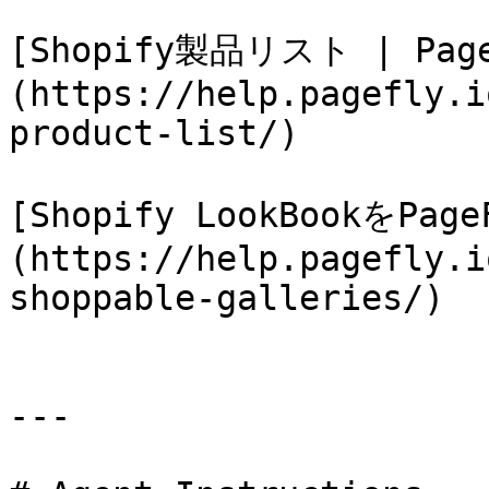
[Shopify製品リスト | Pa
(https://help.pagefly.i
product-list/)

[Shopify LookBookをP
(https://help.pagefly.i
shoppable-galleries/)

---
