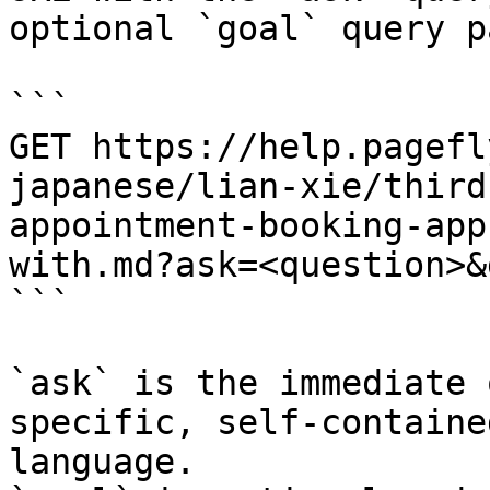
optional `goal` query p
```

GET https://help.pagefl
japanese/lian-xie/third
appointment-booking-app
with.md?ask=<question>&
```

`ask` is the immediate 
specific, self-containe
language.
