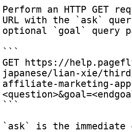
Perform an HTTP GET req
URL with the `ask` quer
optional `goal` query p
```

GET https://help.pagefl
japanese/lian-xie/third
affiliate-marketing-app
<question>&goal=<endgoal
```

`ask` is the immediate 