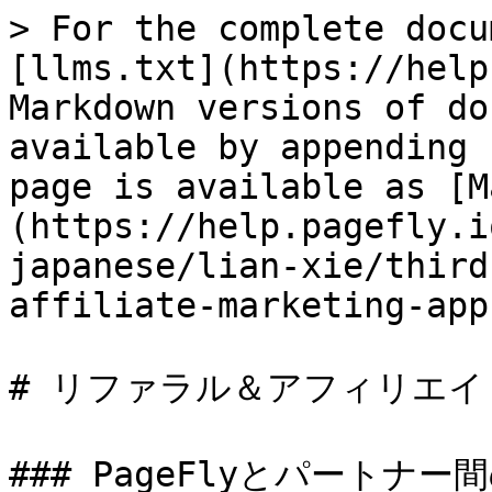
> For the complete docu
[llms.txt](https://help
Markdown versions of do
available by appending 
page is available as [M
(https://help.pagefly.i
japanese/lian-xie/third
affiliate-marketing-app
# リファラル＆アフィリエイ
### PageFlyとパートナー